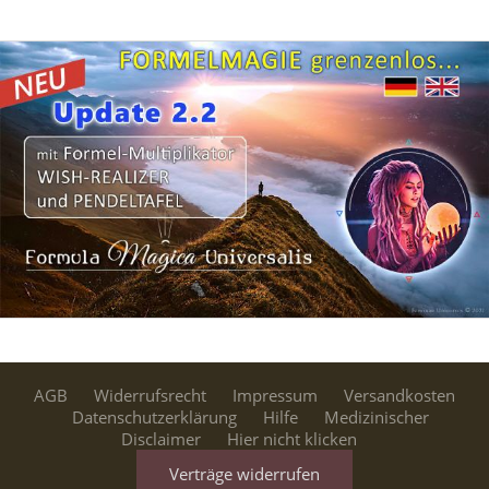
AGB
Widerrufsrecht
Impressum
Versandkosten
Datenschutzerklärung
Hilfe
Medizinischer
Disclaimer
Hier nicht klicken
Verträge widerrufen