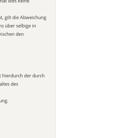
hat dies keine
, gilt die Abweichung
s über selbige in
wischen den
it hierdurch der durch
ltes des
ung.