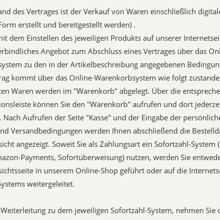
and des Vertrages ist der Verkauf von Waren einschließlich digitale
 Form erstellt und bereitgestellt werden) .
 mit dem Einstellen des jeweiligen Produkts auf unserer Internetsei
erbindliches Angebot zum Abschluss eines Vertrages über das Onl
ystem zu den in der Artikelbeschreibung angegebenen Bedingun
trag kommt über das Online-Warenkorbsystem wie folgt zustande
ten Waren werden im "Warenkorb" abgelegt. Über die entsprechen
ionsleiste können Sie den "Warenkorb" aufrufen und dort jederz
Nach Aufrufen der Seite "Kasse" und der Eingabe der persönlich
nd Versandbedingungen werden Ihnen abschließend die Bestellda
sicht angezeigt. Soweit Sie als Zahlungsart ein Sofortzahl-System (
azon-Payments, Sofortüberweisung) nutzen, werden Sie entwede
sichtsseite in unserem Online-Shop geführt oder auf die Internets
Systems weitergeleitet.
e Weiterleitung zu dem jeweiligen Sofortzahl-System, nehmen Sie 