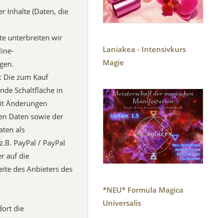
r Inhalte (Daten, die
te unterbreiten wir
Laniakea - Intensivkurs
ine-
Magie
gen.
: Die zum Kauf
de Schaltfläche in
eit Änderungen
en Daten sowie der
ten als
z.B. PayPal / PayPal
r auf die
eite des Anbieters des
*NEU* Formula Magica
Universalis
dort die