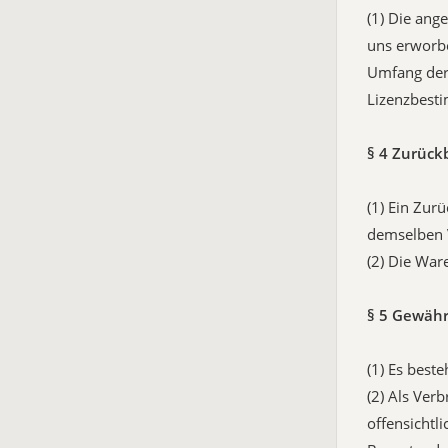
(1) Die ang
uns erworbe
Umfang der 
Lizenzbest
§ 4 Zurück
(1) Ein Zur
demselben V
(2) Die War
§ 5 Gewähr
(1) Es best
(2) Als Ver
offensichtl