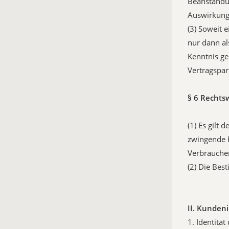
Beanstandun
Auswirkung 
(3) Soweit 
nur dann al
Kenntnis g
Vertragspar
§ 6 Rechts
(1) Es gilt
zwingende 
Verbraucher
(2) Die Be
II. Kunden
1. Identität