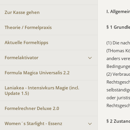
I. Allgeme
Zur Kasse gehen
§ 1 Grund
Theorie / Formelpraxis
Aktuelle Formeltipps
(1) Die nac
(THomas Köh
Formelaktivator
anders vere
Bedingunge
Formula Magica Universalis 2.2
(2) Verbrau
Rechtsgesch
Laniakea - Intensivkurs Magie (incl.
selbständig
Update 1.5)
oder jurist
Rechtsgesch
Formelrechner Deluxe 2.0
§ 2 Zusta
Women´s Starlight - Essenz