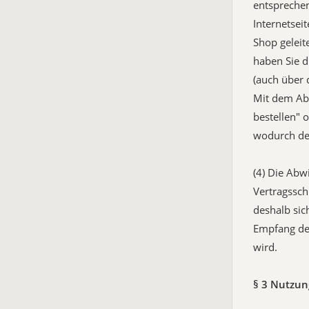
entsprechen
Internetsei
Shop geleit
haben Sie d
(auch über 
Mit dem Abs
bestellen" 
wodurch de
(4) Die Ab
Vertragssch
deshalb sic
Empfang der
wird.
§ 3 Nutzung