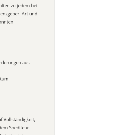
halten zu jedem bei
zenzgeber. Art und
annten
orderungen aus
ntum.
 Vollständigkeit,
 dem Spediteur