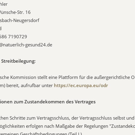
hler
nsche-Str. 16
sbach-Neugersdorf
d
3586 7190729
o@natuerlich-gesund24.de
 Streitbeilegung:
sche Kommission stellt eine Plattform für die außergerichtliche O
rm) bereit, aufrufbar unter
https://ec.europa.eu/odr
ationen zum Zustandekommen des Vertrages
chen Schritte zum Vertragsschluss, der Vertragsschluss selbst und
öglichkeiten erfolgen nach Maßgabe der Regelungen "Zustandek
gemeinen Geschäftsbedingungen (Teil I.).