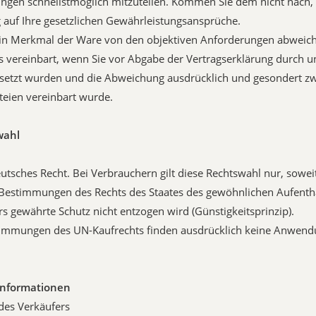
gen schnellstmöglich mitzuteilen. Kommen Sie dem nicht nach, 
auf Ihre gesetzlichen Gewährleistungsansprüche.
ein Merkmal der Ware von den objektiven Anforderungen abweicht
s vereinbart, wenn Sie vor Abgabe der Vertragserklärung durch un
esetzt wurden und die Abweichung ausdrücklich und gesondert z
teien vereinbart wurde.
wahl
 deutsches Recht. Bei Verbrauchern gilt diese Rechtswahl nur, sowe
Bestimmungen des Rechts des Staates des gewöhnlichen Aufentha
s gewährte Schutz nicht entzogen wird (Günstigkeitsprinzip).
stimmungen des UN-Kaufrechts finden ausdrücklich keine Anwend
informationen
 des Verkäufers