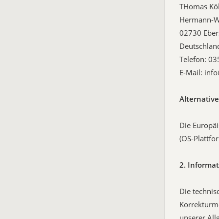
THomas Kö
Hermann-Wü
02730 Eber
Deutschlan
Telefon: 0
E-Mail: inf
Alternative
Die Europäi
(OS-Plattfo
2. Inform
Die technis
Korrekturm
unserer All